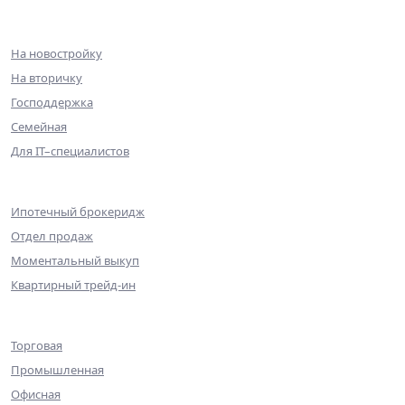
Ипотека
На новостройку
На вторичку
Господдержка
Семейная
Для IT–специалистов
Партнерам
Ипотечный брокеридж
Отдел продаж
Моментальный выкуп
Квартирный трейд-ин
Коммерческая недвижимость
Торговая
Промышленная
Офисная