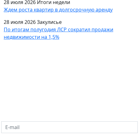
28 июля 2026
Итоги недели
Ждем роста квартир в долгосрочную аренду
28 июля 2026
Закулисье
По итогам полугодия ЛСР сократил продажи
недвижимости на 1,5%
Подпишитесь на рассылку
Оставьте запрос и получайте информацию о
новостях рынка недвижимости в Санкт-Петербурге и
Ленобласти. Статьи о покупке квартиры,
новостройках, продаже и аренде.
E-mail