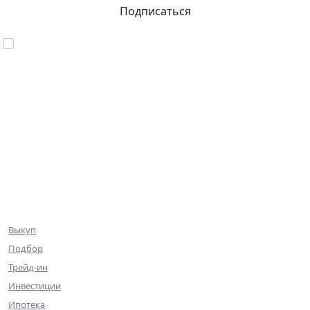
Подписаться
Согласен с обработкой персональных данных
База объектов
Квартиры
Коммерция
Эксклюзив
Ниже рынка
Клиентам
Выкуп
Подбор
Трейд-ин
Инвестиции
Ипотека