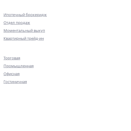
Партнерам
Ипотечный брокеридж
Отдел продаж
Моментальный выкуп
Квартирный трейд-ин
Коммерческая недвижимость
Торговая
Промышленная
Офисная
Гостиничная
О компании
Команда
Достижения
Практика
Галерея
Контакты