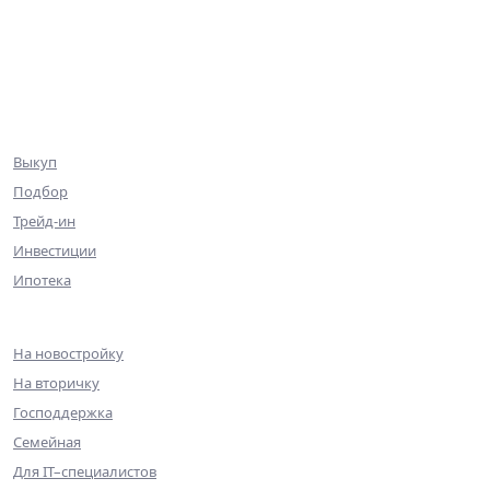
Коммерция
Эксклюзив
Ниже рынка
Клиентам
Выкуп
Подбор
Трейд-ин
Инвестиции
Ипотека
Ипотека
На новостройку
На вторичку
Господдержка
Семейная
Для IT–специалистов