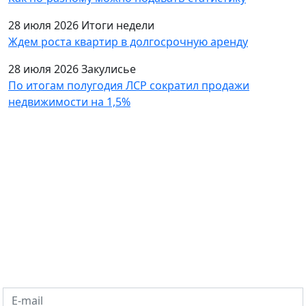
28 июля 2026
Итоги недели
Ждем роста квартир в долгосрочную аренду
28 июля 2026
Закулисье
По итогам полугодия ЛСР сократил продажи
недвижимости на 1,5%
Подпишитесь на рассылку
Оставьте запрос и получайте информацию о
новостях рынка недвижимости в Санкт-Петербурге и
Ленобласти. Статьи о покупке квартиры,
новостройках, продаже и аренде.
E-mail