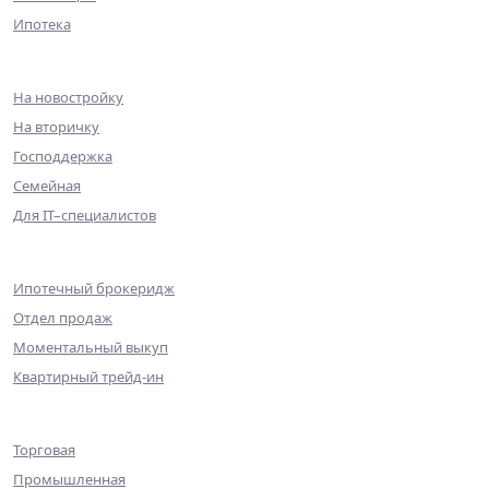
Ипотека
Ипотека
На новостройку
На вторичку
Господдержка
Семейная
Для IT–специалистов
Партнерам
Ипотечный брокеридж
Отдел продаж
Моментальный выкуп
Квартирный трейд-ин
Коммерческая недвижимость
Торговая
Промышленная