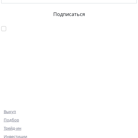
Подписаться
Согласен с обработкой персональных данных
База объектов
Квартиры
Коммерция
Эксклюзив
Ниже рынка
Клиентам
Выкуп
Подбор
Трейд-ин
Инвестиции