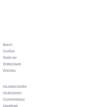
База объектов
Квартиры
Коммерция
Эксклюзив
Ниже рынка
Клиентам
Выкуп
Подбор
Трейд-ин
Инвестиции
Ипотека
Ипотека
На новостройку
На вторичку
Господдержка
Семейная