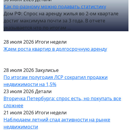
Как по-разному можно подавать статистику
Дом РФ: Спрос на аренду жилья во 2-ом квартале
достиг максимума почти за 3 года. В отчете
указывается что по итогам ...
28 июля 2026
Итоги недели
Ждем роста квартир в долгосрочную аренду
28 июля 2026
Закулисье
По итогам полугодия ЛСР сократил продажи
недвижимости на 1,5%
23 июля 2026
Детали
Вторичка Петербурга: спрос есть, но покупать все
сложнее
21 июля 2026
Итоги недели
Наблюдаем летний спад активности на рынке
недвижимости