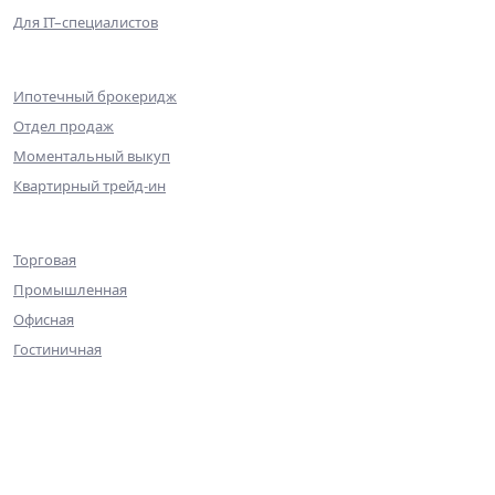
Для IT–специалистов
Партнерам
Ипотечный брокеридж
Отдел продаж
Моментальный выкуп
Квартирный трейд-ин
Коммерческая недвижимость
Торговая
Промышленная
Офисная
Гостиничная
О компании
Команда
Достижения
Практика