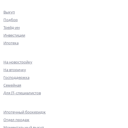
Клиентам
Выкуп
Подбор
Трейд-ин
Инвестиции
Ипотека
Ипотека
На новостройку
На вторичку
Господдержка
Семейная
Для IT–специалистов
Партнерам
Ипотечный брокеридж
Отдел продаж
Моментальный выкуп