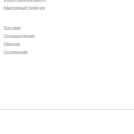
Квартирный трейд-ин
Коммерческая недвижимость
Торговая
Промышленная
Офисная
Гостиничная
О компании
Команда
Достижения
Практика
Галерея
Контакты