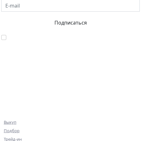
E-mail
Подписаться
Согласен с обработкой персональных данных
База объектов
Квартиры
Коммерция
Эксклюзив
Ниже рынка
Клиентам
Выкуп
Подбор
Трейд-ин