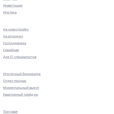
Инвестиции
Ипотека
Ипотека
На новостройку
На вторичку
Господдержка
Семейная
Для IT–специалистов
Партнерам
Ипотечный брокеридж
Отдел продаж
Моментальный выкуп
Квартирный трейд-ин
Коммерческая недвижимость
Торговая