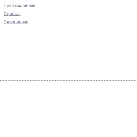
Промышленная
Офисная
Гостиничная
О компании
Команда
Достижения
Практика
Галерея
Контакты
© ПИА Недвижимость — 2025
Агентство недвижимости, ипотечный брокер и
профессиональный консультант на рынке инвестиций и
недвижимости в Петербурге. Обращайтесь к нам с любыми
вопросами!