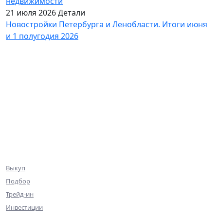
недвижимости
21 июля 2026
Детали
Новостройки Петербурга и Ленобласти. Итоги июня
и 1 полугодия 2026
База объектов
Квартиры
Коммерция
Эксклюзив
Ниже рынка
Клиентам
Выкуп
Подбор
Трейд-ин
Инвестиции