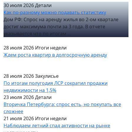
30 июля 2026
Детали
Как по-разному можно подавать статистику
Дом РФ: Спрос на аренду жилья во 2-ом квартале
достиг максимума почти за 3 года. В отчете
указывается что по итогам ...
28 июля 2026
Итоги недели
Ждем роста квартир в долгосрочную аренду
28 июля 2026
Закулисье
По итогам полугодия ЛСР сократил продажи
недвижимости на 1,5%
23 июля 2026
Детали
Вторичка Петербурга: спрос есть, но покупать все
сложнее
21 июля 2026
Итоги недели
Наблюдаем летний спад активности на рынке