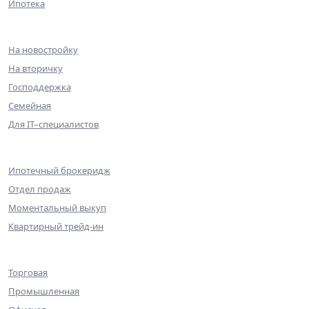
Ипотека
Ипотека
На новостройку
На вторичку
Господдержка
Семейная
Для IT–специалистов
Партнерам
Ипотечный брокеридж
Отдел продаж
Моментальный выкуп
Квартирный трейд-ин
Коммерческая недвижимость
Торговая
Промышленная