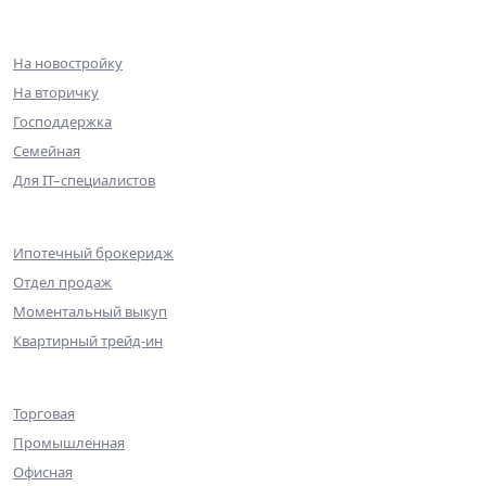
Ипотека
На новостройку
На вторичку
Господдержка
Семейная
Для IT–специалистов
Партнерам
Ипотечный брокеридж
Отдел продаж
Моментальный выкуп
Квартирный трейд-ин
Коммерческая недвижимость
Торговая
Промышленная
Офисная