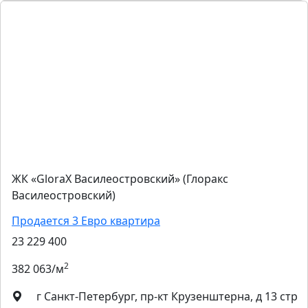
ЖК «GloraX Василеостровский» (Глоракс
Василеостровский)
Продается 3 Евро квартира
23 229 400
2
382 063/м
г Санкт-Петербург, пр-кт Крузенштерна, д 13 стр