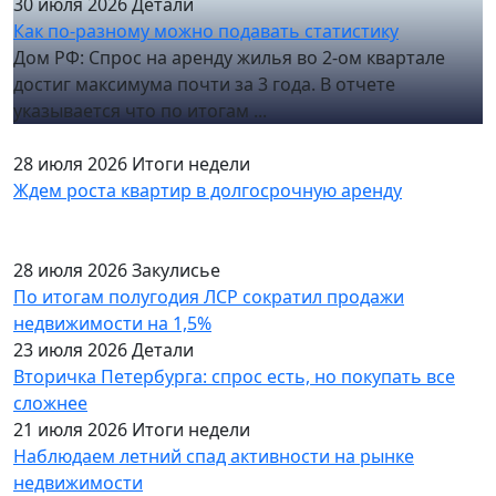
30 июля 2026
Детали
Как по-разному можно подавать статистику
Дом РФ: Спрос на аренду жилья во 2-ом квартале
достиг максимума почти за 3 года. В отчете
указывается что по итогам ...
28 июля 2026
Итоги недели
Ждем роста квартир в долгосрочную аренду
28 июля 2026
Закулисье
По итогам полугодия ЛСР сократил продажи
недвижимости на 1,5%
23 июля 2026
Детали
Вторичка Петербурга: спрос есть, но покупать все
сложнее
21 июля 2026
Итоги недели
Наблюдаем летний спад активности на рынке
недвижимости