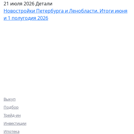
21 июля 2026
Детали
Новостройки Петербурга и Ленобласти. Итоги июня
и 1 полугодия 2026
База объектов
Квартиры
Коммерция
Эксклюзив
Ниже рынка
Клиентам
Выкуп
Подбор
Трейд-ин
Инвестиции
Ипотека