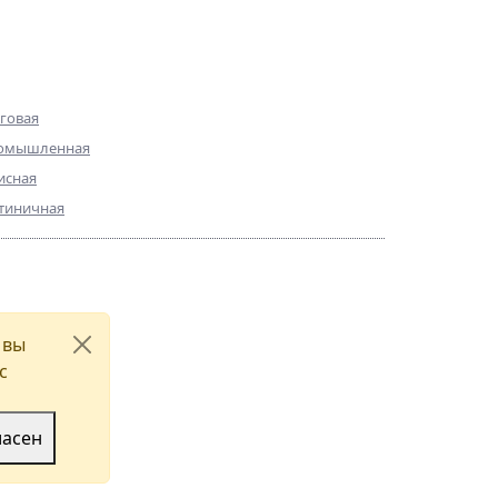
О компании
ммерческая
Команда
движимость
Достижения
говая
Практика
омышленная
Галерея
исная
Контакты
тиничная
 (812) 335-36-96
-Петербург, ул. Парадная, д. 3, к. 2,
 вы
 357Н
с
добраться
ласен