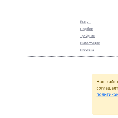
База объектов
Клиентам
Квартиры
Выкуп
Коммерция
Подбор
Эксклюзив
Трейд-ин
Ниже рынка
Инвестиции
Ипотека
© ПИА Недвижимость — 2025
Агентство недвижимости, ипотечный брокер и про
Наш сайт 
инвестиций и недвижимости в Петербурге. Обраща
соглашает
политико
Политика конфедициальности
| Соглашение о
пер
This site is protected by reCAPTCHA and the
Privacy Pol
Разработка сайта:
Статус Лидера