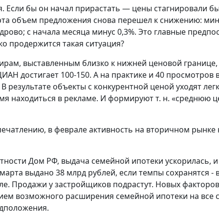
 Если бы он начал прирастать — цены стагнировали бы
рта объем предложения снова перешел к снижению: мин
дрово; с начала месяца минус 0,3%. Это главные предпо
ко продержится такая ситуация?
ирам, выставленным близко к нижней ценовой границе,
АН достигает 100-150. А на практике и 40 просмотров 
 В результате объекты с конкурентной ценой уходят легк
мя находиться в рекламе. И формируют т. н. «среднюю ц
печатлению, в феврале активность на вторичном рынке 
четности Дом РФ, выдача семейной ипотеки ускорилась, и
марта выдано 38 млрд рублей, если темпы сохранятся - 
ле. Продажи у застройщиков подрастут. Новых факторо
нием возможного расширения семейной ипотеки на все 
едположения.