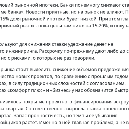
ловий рыночной ипотеки. Банки понемногу снижают ста
ме банка». Новости приятные, но на рынок не влияют. 
4-15% доля рыночной ипотеки будет низкой. При этом гл
ричный рынок - пока цены там ниже на 15-20%, и покуп
ользуют для снижения ставки удержание денег на
го инжиниринга. Рассрочку по-прежнему дают либо до 
 но с рисками, о которых не раз говорили.
 рынка стоит выделить снижение объемов предложения.
чество новых проектов, по сравнению с прошлым годом
ах, в силу традиционных сложностей с согласованием.
ах «комфорт плюс» и «бизнес» у нас обозначится быстр
 снизилось покрытие проектного финансирования эскроу
. за квартал. Соответственно - выросла ставка проектного
квартал. Запас прочности есть, но темпы ее убывания
ойщиков растет. Именно в ней главная проблема, а не в