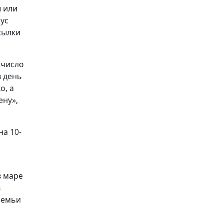
 или
ус
сылки
 число
в день
о, а
ену»,
на 10-
в маре
в
семьи