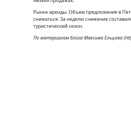
низких продажах.
Рынок аренды. Объем предложения в Пете
снижаться. За неделю снижение составил
туристический сезон.
По материалам блога Максима Ельцова (https
Подпишитесь на 
Оставьте запрос и получайте информацию
Ленобласти. Статьи о покупке квартиры, 