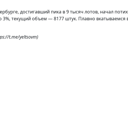
рбурге, достигавший пика в 9 тысяч лотов, начал поти
о 3%, текущий объем — 8177 штук. Плавно вкатываемся 
://t.me/yeltsovm)
рассылку
 о новостях рынка недвижимости в Санкт-Петербурге и
новостройках, продаже и аренде.