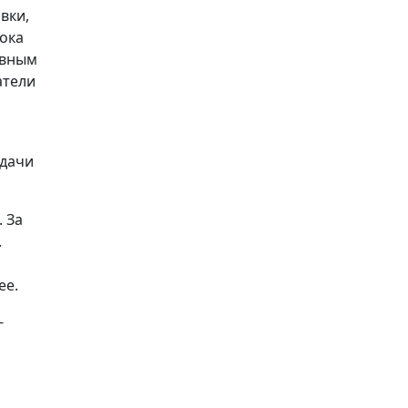
вки,
Пока
авным
атели
сдачи
 За
.
ее.
-