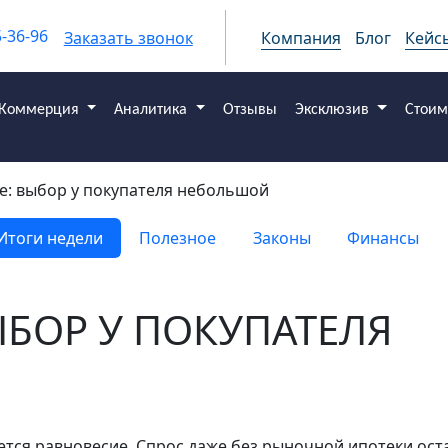
5-36-96
Заказать звонок
Компания
Блог
Кейс
Коммерция
Аналитика
Отзывы
Эксклюзив
Стоим
е: выбор у покупателя небольшой
Итоги недели
Полезное
Законы
Финансы
ЫБОР У ПОКУПАТЕЛЯ
тся равновесие. Спрос даже без рыночной ипотеки ост