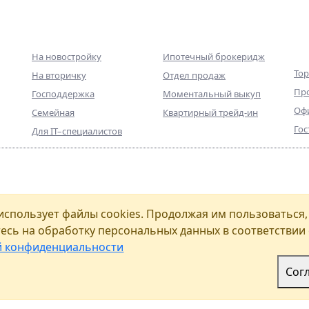
Ипотека
Партнерам
Ко
не
На новостройку
Ипотечный брокеридж
Тор
На вторичку
Отдел продаж
Пр
Господдержка
Моментальный выкуп
Оф
Семейная
Квартирный трейд-ин
Гос
Для IT–специалистов
8
Санкт
фессиональный консультант на рынке
использует файлы cookies. Продолжая им пользоваться,
йтесь к нам с любыми вопросами!
офис
есь на обработку персональных данных в соответствии 
Как 
й конфиденциальности
сональных данных
icy
and
Terms of Service
apply
Сог