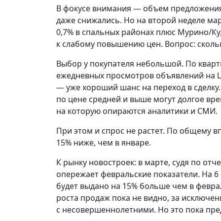
В фокусе внимания — объем предложения.
даже снижались. Но на второй неделе ма
0,7% в спальных районах плюс Мурино/Ку
к слабому повышению цен. Вопрос: сколь
Выбор у покупателя небольшой. По кварт
ежедневных просмотров объявлений на ЦИ
— уже хороший шанс на переход в сделку.
по цене средней и выше могут долгое вре
на которую опираются аналитики и СМИ.
При этом и спрос не растет. По общему в
15% ниже, чем в январе.
К рынку новостроек: в марте, судя по от
опережает февральские показатели. На 6 
будет выдано на 15% больше чем в февра
роста продаж пока не видно, за исключе
с несовершеннолетними. Но это пока пр