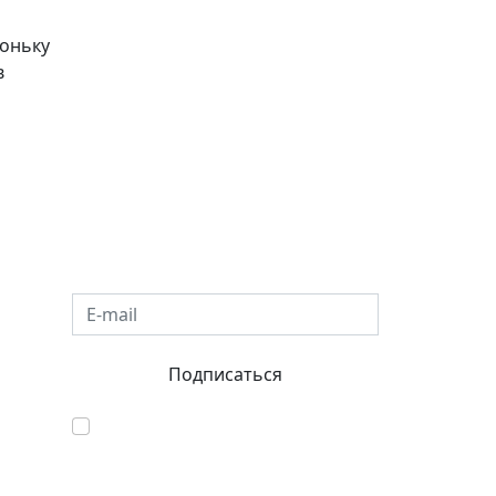
хоньку
в
E-mail
Подписаться
Согласен с обработкой
персональных данных