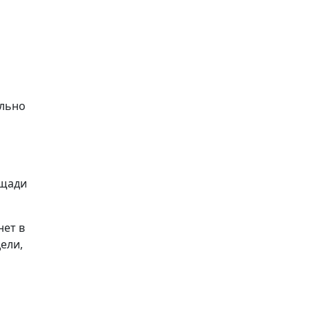
ильно
ощади
нет в
ели,