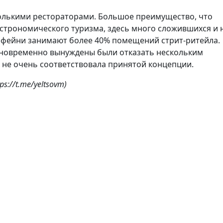
колькими рестораторами. Большое преимущество, что
астрономического туризма, здесь много сложившихся и 
кофейни занимают более 40% помещений стрит-ритейла.
Одновременно вынуждены были отказать нескольким
 не очень соответствовала принятой концепции.
://t.me/yeltsovm)
рассылку
 о новостях рынка недвижимости в Санкт-Петербурге и
новостройках, продаже и аренде.