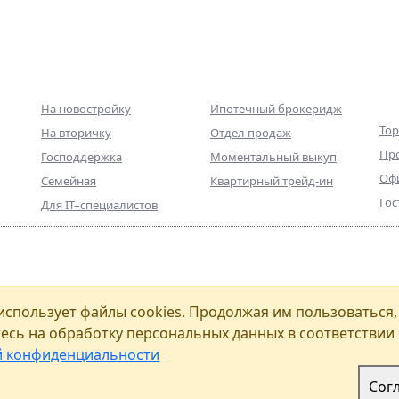
Ипотека
Партнерам
Ко
не
На новостройку
Ипотечный брокеридж
Тор
На вторичку
Отдел продаж
Пр
Господдержка
Моментальный выкуп
Оф
Семейная
Квартирный трейд-ин
Гос
Для IT–специалистов
8
Санкт
фессиональный консультант на рынке
использует файлы cookies. Продолжая им пользоваться,
йтесь к нам с любыми вопросами!
офис
есь на обработку персональных данных в соответствии 
Как 
й конфиденциальности
сональных данных
icy
and
Terms of Service
apply
Сог