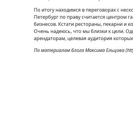
По итогу находимся в переговорах с нес
Петербург по праву считается центром г
бизнесов. Кстати рестораны, пекарни и 
Очень надеюсь, что мы близки к цели. 
арендаторам, целевая аудитория которых
По материалам блога Максима Ельцова (https
Подпишитесь на 
Оставьте запрос и получайте информацию
Ленобласти. Статьи о покупке квартиры, 