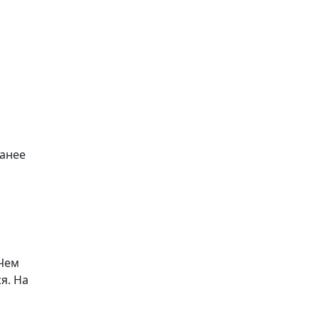
ранее
 Чем
я. На