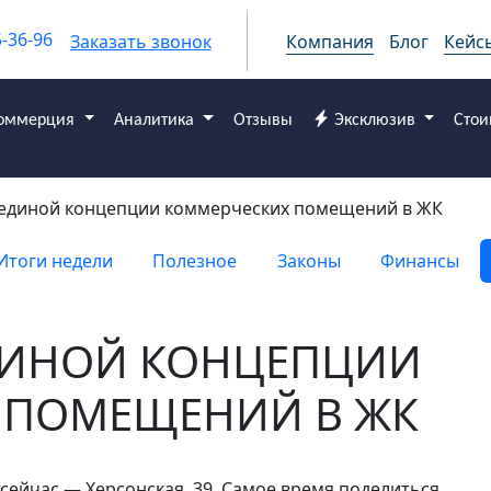
5-36-96
Заказать звонок
Компания
Блог
Кейс
оммерция
Аналитика
Отзывы
Эксклюзив
Стои
единой концепции коммерческих помещений в ЖК
Итоги недели
Полезное
Законы
Финансы
ДИНОЙ КОНЦЕПЦИИ
 ПОМЕЩЕНИЙ В ЖК
сейчас — Херсонская, 39.
Самое время поделиться