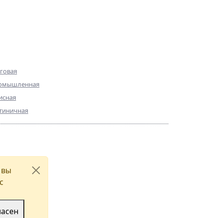
персональных данных
О компании
ммерческая
Команда
движимость
Достижения
говая
Практика
омышленная
Галерея
исная
Контакты
тиничная
 (812) 335-36-96
-Петербург, ул. Парадная, д. 3, к. 2,
 вы
 357Н
с
добраться
ласен