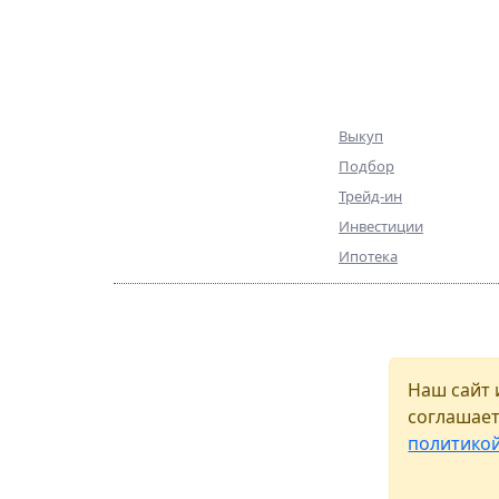
База объектов
Клиентам
Квартиры
Выкуп
Коммерция
Подбор
Эксклюзив
Трейд-ин
Ниже рынка
Инвестиции
Ипотека
© ПИА Недвижимость — 2025
Агентство недвижимости, ипотечный брокер и про
Наш сайт 
инвестиций и недвижимости в Петербурге. Обраща
соглашает
политико
Политика конфедициальности
| Соглашение о
пер
This site is protected by reCAPTCHA and the
Privacy Pol