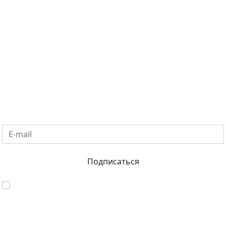
Подпишитесь на рассылку
Оставьте запрос и получайте информацию о
новостях рынка недвижимости в Санкт-Петербурге и
Ленобласти. Статьи о покупке квартиры,
новостройках, продаже и аренде.
E-mail
Подписаться
Согласен с обработкой персональных данных