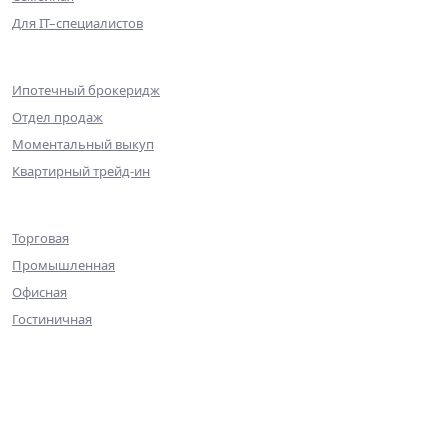
Для IT–специалистов
Партнерам
Ипотечный брокеридж
Отдел продаж
Моментальный выкуп
Квартирный трейд-ин
Коммерческая недвижимость
Торговая
Промышленная
Офисная
Гостиничная
О компании
Команда
Достижения
Практика