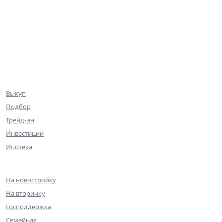
База объектов
Квартиры
Коммерция
Эксклюзив
Ниже рынка
Клиентам
Выкуп
Подбор
Трейд-ин
Инвестиции
Ипотека
Ипотека
На новостройку
На вторичку
Господдержка
Семейная